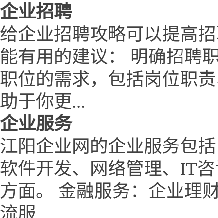
企业招聘
给企业招聘攻略可以提高招
能有用的建议： 明确招聘
职位的需求，包括岗位职责
助于你更...
企业服务
江阳企业网的企业服务包括
软件开发、网络管理、IT
方面。 金融服务：企业理
流服...