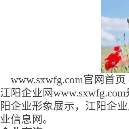
www.sxwfg.com官网首页 (w
江阳企业网www.sxwfg
阳企业形象展示，江阳企业
业信息网。