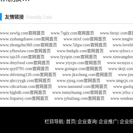
友情链接
Friendly Link
www.sxwfg.com官网首页
www.7sgly.com官网首页
www.fnrsjc.co
www.zzshangdianw.com官网首页
www.ntixf.com官网首页
www.teng
www.zhongzhu360.com官网首页
www.5ilgw.com官网首页
www.love
www.yfhzwlaw.com官网首页
www.hndqdz.com官网首页
www.syhxc
www.tajs18.com官网首页
www.lyyipin.com官网首页
www.xinwangd
www.dmyfood.com官网首页
www.ytycps.com官网首页
www.wcssyz
www.qzy0791.com官网首页
www.goingsz.com官网首页
www.skrjt
www.shlvming126.com官网首页
www.jkxcheng.com官网首页
www.ji
www.qhccyygk.com官网首页
www.yjsxg.com官网首页
www.smgcjx
www.cdtcarloan.com官网首页
www.nasxneuf.com官网首页
www.guol
www.bjgbdh.com官网首页
www.tunnyhuang.com官网首页
www.ytlx
www.liupaiwj.com官网首页
www.jyhailang.com官网首页
www.wush
栏目导航:
首页
|
企业查询
|
企业推广
|
企业